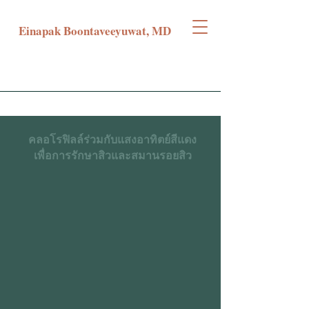
Einapak Boontaveeyuwat, MD
คลอโรฟิลล์ร่วมกับแสงอาทิตย์สีแดง
เพื่อการรักษาสิวและสมานรอยสิว